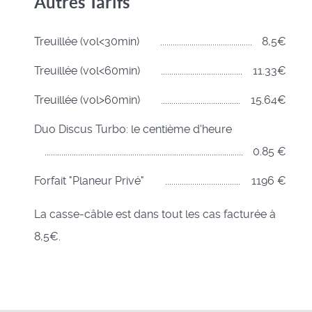
Autres Tarifs
Treuillée (vol<30min)
8,5€
Treuillée (vol<60min)
11.33€
Treuillée (vol>60min)
15.64€
Duo Discus Turbo: le centième d'heure
0.85 €
Forfait "Planeur Privé"
1196 €
La casse-câble est dans tout les cas facturée à
8,5€.