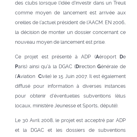
des clubs lorsque l'idée d'investir dans un Treuil
comme moyen de lancement est arrivée aux
oreilles de l'actuel président de l'AACM. EN 2006,
la décision de monter un dossier concernant ce
nouveau moyen de lancement est prise.
Ce projet est présenté à ADP (
A
éroport
D
e
P
aris) ainsi qu'à la DGAC (
D
irection
G
énérale de
l'
A
viation
C
ivile) le 15 Juin 2007. Il est également
diffusé pour information à diverses instances
pour obtenir d'éventuelles subventions (élus
locaux, ministère Jeunesse et Sports, député).
Le 30 Avril 2008, le projet est acceptré par ADP
et la DGAC et les dossiers de subventions