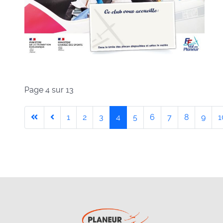
Page 4 sur 13
1
2
3
4
5
6
7
8
9
1